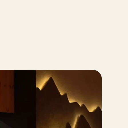
ООО "КИПАРИС"
ИНН: 3700029089
ОГРН: 1253700002380
Разработка сайта: Белый Экран