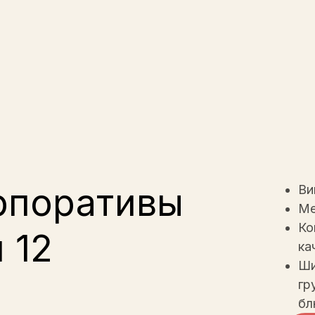
рпоративы
Ви
Ме
Ко
 12
ка
Ши
гр
бл